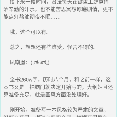
接下来一段时间，没法每天在键盘上肆意挥
洒辛勤的汗水，也不能苦思冥想琢磨剧情，更不
能点灯熬油彻夜不眠……
哦，这个可以有。
总之，想想还有些难受，怪舍不得的。
凤嘲凰：(„ಡωಡ„)
全书260w字，历时八个月，和之前一样，这
本书又是一拍脑门就决定开始写的，大纲姑且还
算准备充足，就是画风方面没处理好。
刚开始，准备写一本风格较为严肃的文章，