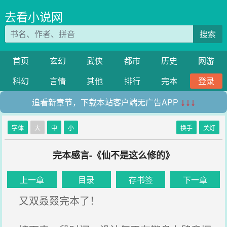
去看小说网
搜索
首页
玄幻
武侠
都市
历史
网游
科幻
言情
其他
排行
完本
登录
追看新章节，下载本站客户端无广告APP
↓↓↓
字体
大
中
小
换手
关灯
完本感言-《仙不是这么修的》
上一章
目录
存书签
下一章
又双叒叕完本了！