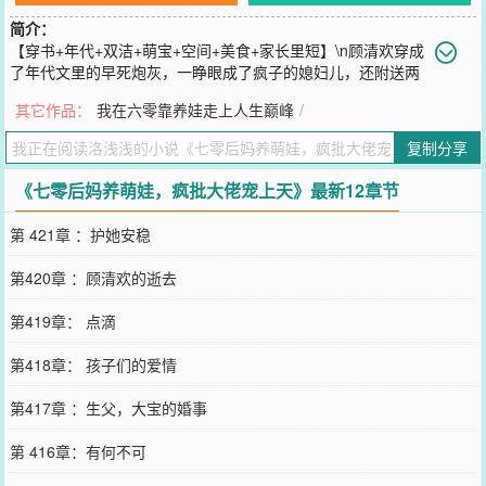
简介：
【穿书+年代+双洁+萌宝+空间+美食+家长里短】\n顾清欢穿成
了年代文里的早死炮灰，一睁眼成了疯子的媳妇儿，还附送两
个小萝卜头，这种地狱开局怎么破？\n顾清欢表示，咱有金手指，养
其它作品：
我在六零靠养娃走上人生巅峰
/
个名义上的疯老公来镇宅，顺便调教两个未来小反派，简直毫无压
力，还能无痛当妈，多好的事儿。\n谁曾想，这疯子竟然越养越清
复制分享
醒，还想化身为狼推倒她，孩子们的身份貌似也不简单，这一家子太
麻烦了，要不溜了吧？\n许怀安：媳妇儿，别想离开我，我疯起来我
《七零后妈养萌娃，疯批大佬宠上天》最新12章节
自己都怕！\n顾清欢，你可知，因为你的出现，我这一路的颠沛流离
都值了。\n（家长里短的双向治愈文，养娃生活日常，背景架空，不
第 421章 ：护她安稳
喜勿喷）
您要是觉得《
七零后妈养萌娃，疯批大佬宠上天
》还不错的话请不要
第420章 ：顾清欢的逝去
忘记向您QQ群和微博微信里的朋友推荐哦！
第419章： 点滴
第418章： 孩子们的爱情
第417章 ：生父，大宝的婚事
第 416章：有何不可