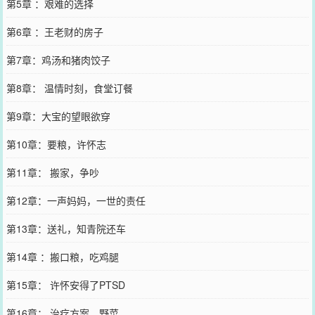
第5章 ：艰难的选择
第6章 ：王老财的房子
第7章：鸡汤和猪肉饺子
第8章： 温情时刻，食堂订餐
第9章：大宝的望眼欲穿
第10章：要粮，许怀志
第11章： 搬家，争吵
第12章：一声妈妈，一世的责任
第13章：送礼，知青院还车
第14章 ：搬口粮，吃鸡腿
第15章： 许怀安得了PTSD
第16章： 治疗方案，野菜