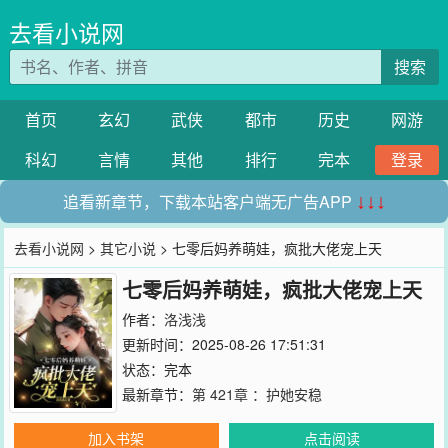
去看小说网
搜索
首页
玄幻
武侠
都市
历史
网游
科幻
言情
其他
排行
完本
登录
追看新章节，下载本站客户端无广告APP
↓↓↓
去看小说网
>
其它小说
> 七零后妈养萌娃，疯批大佬宠上天
七零后妈养萌娃，疯批大佬宠上天
作者：
洛浅浅
更新时间：2025-08-26 17:51:31
状态：完本
最新章节：
第 421章 ：护她安稳
加入书架
点击阅读