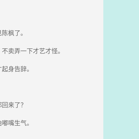
见陈枫了。
，不卖弄一下才艺才怪。
才起身告辞。
都回来了？
始嘟嘴生气。