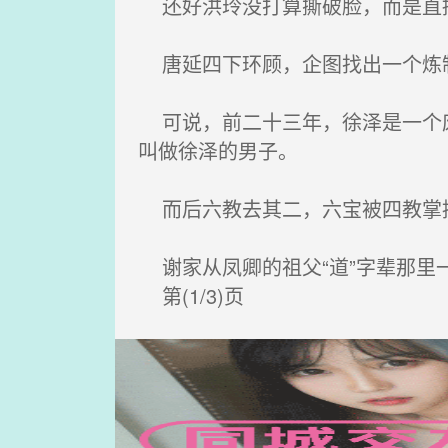
还好洪玲没打算撕破脸，而是直
唐延四下环顾，企图找出一个炼制
可说，前二十三年，徐泽是一个废
叫做徐泽的男子。
而后六教去其二，六宝被四教掌控
谢家从凤卿的祖父“道”字辈那里
第(1/3)页