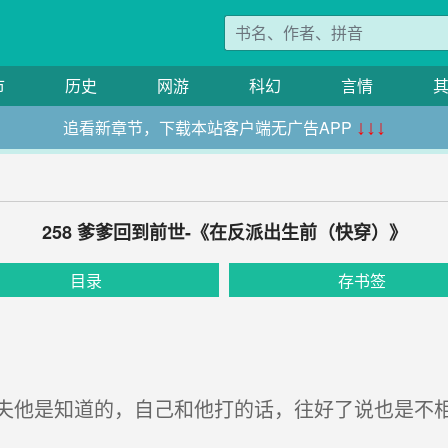
市
历史
网游
科幻
言情
追看新章节，下载本站客户端无广告APP
↓↓↓
258 爹爹回到前世-《在反派出生前（快穿）》
目录
存书签
他是知道的，自己和他打的话，往好了说也是不相