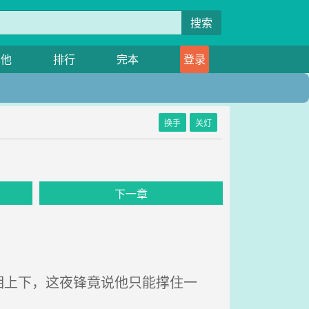
搜索
其他
排行
完本
登录
换手
关灯
下一章
上下，这夜锋竟说他只能撑住一