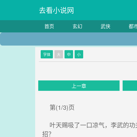
去看小说网
首页
玄幻
武侠
都
字体
大
中
小
上一章
第(1/3)页
叶天赐吸了一口凉气，李武的功夫
招？