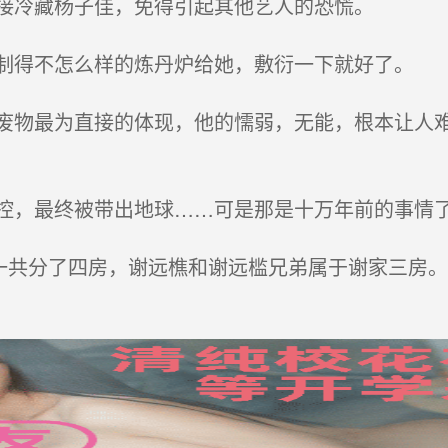
接冷藏杨子佳，免得引起其他艺人的恐慌。
得不怎么样的炼丹炉给她，敷衍一下就好了。
物最为直接的体现，他的懦弱，无能，根本让人难
，最终被带出地球……可是那是十万年前的事情了
一共分了四房，谢远樵和谢远槛兄弟属于谢家三房。