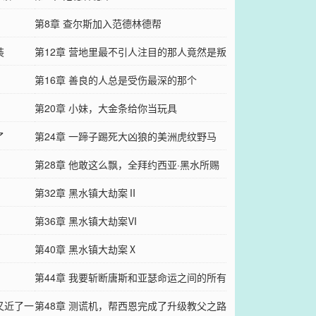
第8章 查尔斯加入范德林德帮
装
第12章 营地里最不引人注目的那人竟然是叛
徒
第16章 善良的人总是受伤最深的那个
第20章 小妹，大金条给你当玩具
了
第24章 一蹄子踢死大凶狼的美洲虎纹野马
第28章 他敢这么飘，全拜约西亚·黑水所赐
第32章 黑水镇大劫案Ⅱ
第36章 黑水镇大劫案Ⅵ
第40章 黑水镇大劫案Ⅹ
第44章 我要斩断唐斯和亚瑟命运之间的所有
又近了一
联系
第48章 测谎机，帮西恩完成了升级教父之路