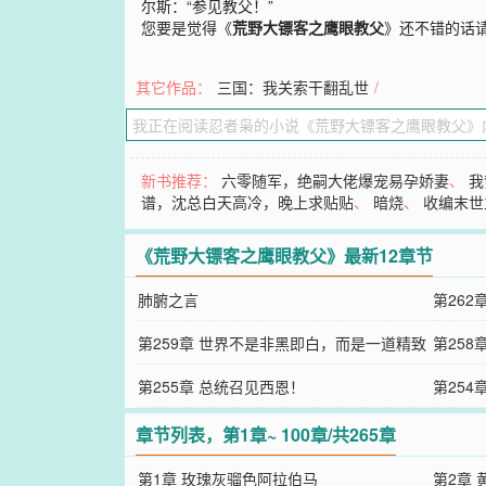
尔斯：“参见教父！”
您要是觉得《
荒野大镖客之鹰眼教父
》还不错的话
其它作品：
三国：我关索干翻乱世
/
新书推荐：
六零随军，绝嗣大佬爆宠易孕娇妻
、
我
谱，沈总白天高冷，晚上求贴贴
、
暗烧
、
收编末世
《荒野大镖客之鹰眼教父》最新12章节
肺腑之言
第26
第259章 世界不是非黑即白，而是一道精致
第258
的灰
第255章 总统召见西恩！
第25
传奇人
章节列表，第1章~ 100章/共265章
第1章 玫瑰灰骝色阿拉伯马
第2章 