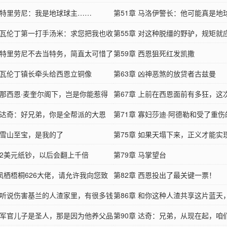
章 特里劳尼：我是地球球主……
步
第51章 马洛伊警长：他可能真是地
章 瓦伦丁第一打手汤米：求您把我也收
第55章 对这种脱缰的野驴，规矩就
章 特里劳尼不去当特务，简直太可惜了
立好
第59章 西恩狙死红发凯撒
章 瓦伦丁镇长牵头给西恩立铜像
第63章 凶神恶煞的放贷者古兹曼
章 那西恩·麦奎尔阁下，岂是你能惹得
第67章 上前在西恩面前有多狂，这
章 达奇：好兄弟，你是全帮派的大恩
第71章 寡妇莎迪·阿德勒和受了重伤
章 雪山至宝，是我的了
马斯顿
第75章 如果天塌下来，正义才能实
章 2美元纸钞，以后会翻上千倍
塌吧
第79章 马掌望台
凤栖梧桐626大佬，请允许我向您致
第82章 西恩投出了最关键一票！
章 听说伤害基兰的人渣家里，有很多钱
第86章 和你这种人渣共享这片蓝天
享
章 军官儿子是圣人，那是因为他养父品
得恶心
第90章 达奇：兄弟，从现在起，咱