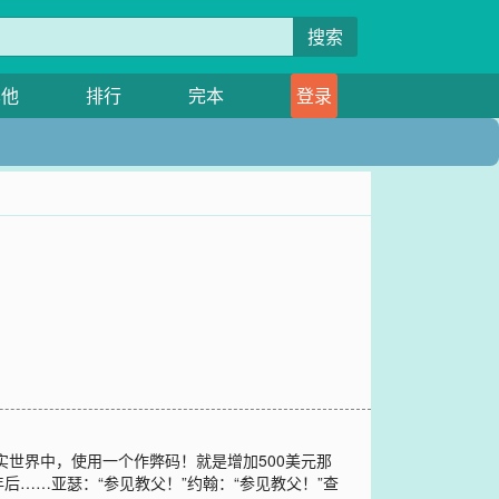
搜索
其他
排行
完本
登录
世界中，使用一个作弊码！就是增加500美元那
……亚瑟：“参见教父！”约翰：“参见教父！”查