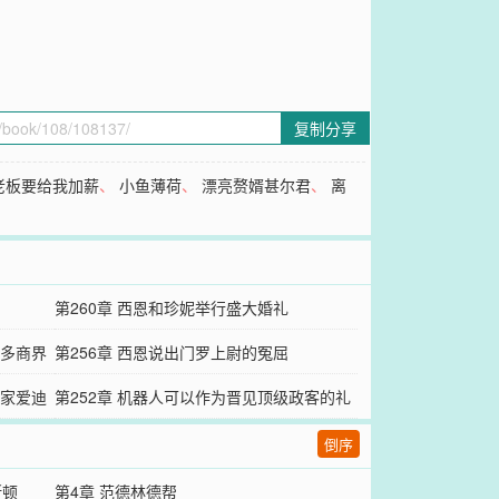
复制分享
老板要给我加薪
、
小鱼薄荷
、
漂亮赘婿甚尔君
、
离
第260章 西恩和珍妮举行盛大婚礼
很多商界
第256章 西恩说出门罗上尉的冤屈‌
明家爱迪
第252章 机器人可以作为晋见顶级政客的礼
物
倒序
斯顿
第4章 范德林德帮