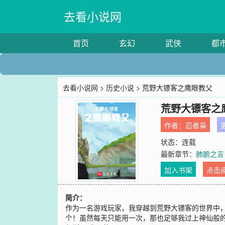
去看小说网
首页
玄幻
武侠
都
去看小说网
>
历史小说
> 荒野大镖客之鹰眼教父
荒野大镖客之
作者：
忍者枭
更
状态：连载
最新章节：
肺腑之言
加入书架
点击
简介：
作为一名游戏玩家，我穿越到荒野大镖客的世界中，
个！虽然每天只能用一次，那也足够我过上神仙般的