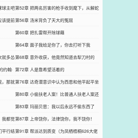
球球主吧
第52章 把两名厉害的枪手收到麾下，从解蛇
应该提前
毒开始
第56章 汤米背负了天大的冤屈
第60章 把扎雷帮开除球藉
第64章 面子我给足你了，你去打听下我
次就多怂
第68章 意外收获，他竟然知道去犁刀村的
的约翰·
路！
第72章 人是靠希望活着的
现，那就
第76章 达奇潜意识中认为西恩和他平起平坐
第80章 小偷扶老人案！比普通人扶老人案还
劲爆
第83章 玛丽贝思：我以后永远不偷东西了
，我都觉
第87章 上帝饶你，法律饶你，我不饶你！
们平行结
第91章 帮派达到质变（为凤栖梧桐626大佬