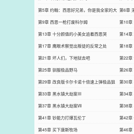
第5章 约翰：西恩好兄弟，你是我全家的大
第6章
恩人！
第9章 西恩一枪打废科尔姆
第10
第13章 十分颜值的小美女追着西恩哭
男
第14章
第17章 鹰眼术察觉出叛徒的反常之处
第18
第21章 坏人们，下地狱去吧
第22
第25章 驯服极品野马
第26章
第29章 改良版卡尔卡诺十倍速上弹极品狙
第30
第33章 黑水镇大劫案Ⅲ
第34章
第37章 黑水镇大劫案Ⅶ
第38章
第41章 钞能力打爆瓦伦丁
第42
第45章 买下唐斯牧场
第46