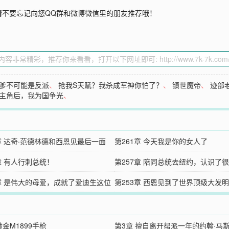
请不要忘记向您QQ群和微博微信里的朋友推荐哦！
爹不可能是反派
、
抢我S天赋？我杀成军神你怕了？
、
镇世魔帝
、
迹部
主角后，我为国争光
、
2章 达奇·范德林德和西恩见最后一面
第261章 今天我是你的女人了
章 有人行刺总统！
第257章 陪同总统去纽约，认识了
4章 是伟大的母爱，成就了爱迪生这位
大佬
第253章 西恩见到了世界顶级大发
物
生先生
黄金M1899手枪
第3章 擅自离开帮派一年的约翰·马