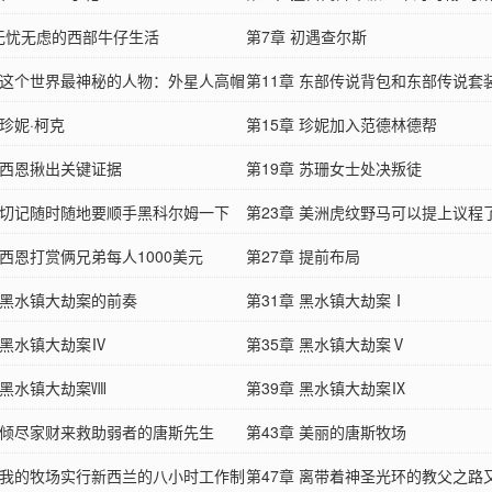
 无忧无虑的西部牛仔生活
第7章 初遇查尔斯
章 这个世界最神秘的人物：外星人高帽
第11章 东部传说背包和东部传说套
 珍妮·柯克
第15章 珍妮加入范德林德帮
章 西恩揪出关键证据
第19章 苏珊女士处决叛徒
章 切记随时随地要顺手黑科尔姆一下
第23章 美洲虎纹野马可以提上议程
 西恩打赏俩兄弟每人1000美元
第27章 提前布局
章 黑水镇大劫案的前奏
第31章 黑水镇大劫案Ⅰ
 黑水镇大劫案Ⅳ
第35章 黑水镇大劫案Ⅴ
 黑水镇大劫案Ⅷ
第39章 黑水镇大劫案Ⅸ
章 倾尽家财来救助弱者的唐斯先生
第43章 美丽的唐斯牧场
章 我的牧场实行新西兰的八小时工作制
第47章 离带着神圣光环的教父之路