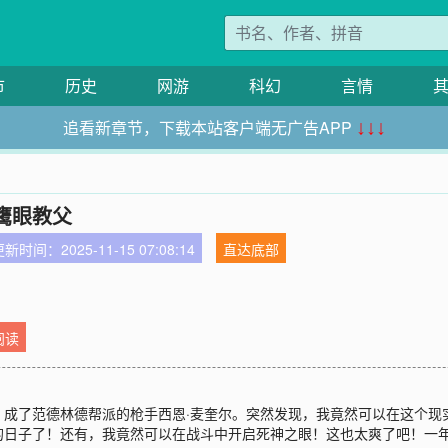
市
历史
网游
科幻
言情
追看新章节，下载本站客户端无广告APP
↓↓↓
鹰眼教父
新时间：2025-11-15 07:08:14
直达底部
阅读
成了范德林德帮派的枪手西恩·麦奎尔。突然发现，我竟然可以在这个现实
日子了！还有，我竟然可以在战斗中开启死神之眼！这也太爽了吧！一年后