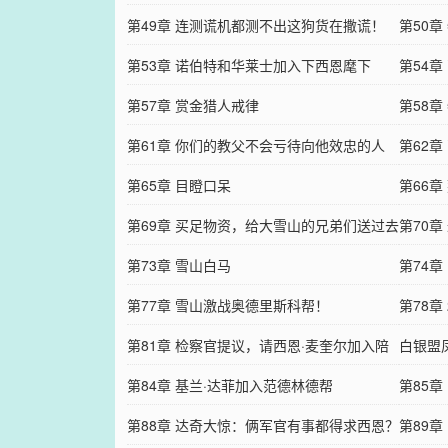
第49章 连测谎机都测不出这狗货在撒谎！
第50
第53章 诺伯特和华莱士加入下西恩麾下
第54
第57章 赏金猎人戒律
下吧
第58
第61章 你们的教父不会亏待向他效忠的人
第62
第65章 目瞪口呆
第66
第69章 买足物资，给大雪山的兄弟们送过去
起的？
第70
第73章 雪山白马
人！
第74
第77章 雪山激战奥德里斯科帮！
第78
第81章 检察官提议，请西恩·麦奎尔加入陪
白银盟
审团
第84章 基兰·达菲加入范德林德帮
敬！
第85
第88章 达奇大惊：俩军官有事都得求西恩？
可以分
第89