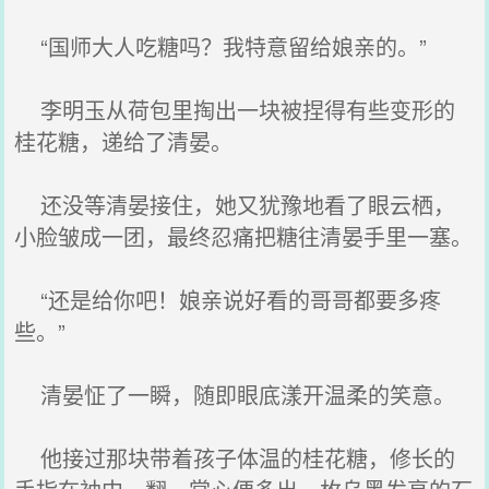
“国师大人吃糖吗？我特意留给娘亲的。”
李明玉从荷包里掏出一块被捏得有些变形的
桂花糖，递给了清晏。
还没等清晏接住，她又犹豫地看了眼云栖，
小脸皱成一团，最终忍痛把糖往清晏手里一塞。
“还是给你吧！娘亲说好看的哥哥都要多疼
些。”
清晏怔了一瞬，随即眼底漾开温柔的笑意。
他接过那块带着孩子体温的桂花糖，修长的