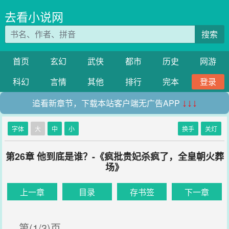
去看小说网
搜索
首页
玄幻
武侠
都市
历史
网游
科幻
言情
其他
排行
完本
登录
追看新章节，下载本站客户端无广告APP
↓↓↓
字体
大
中
小
换手
关灯
第26章 他到底是谁？-《疯批贵妃杀疯了，全皇朝火葬
场》
上一章
目录
存书签
下一章
第(1/3)页