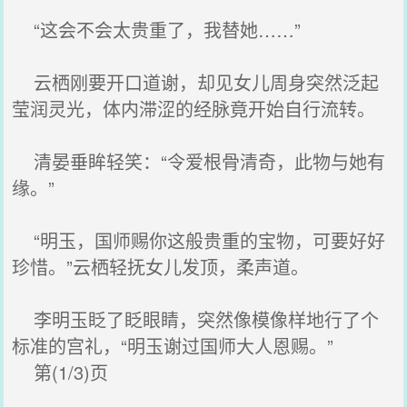
“这会不会太贵重了，我替她……”
云栖刚要开口道谢，却见女儿周身突然泛起
莹润灵光，体内滞涩的经脉竟开始自行流转。
清晏垂眸轻笑：“令爱根骨清奇，此物与她有
缘。”
“明玉，国师赐你这般贵重的宝物，可要好好
珍惜。”云栖轻抚女儿发顶，柔声道。
李明玉眨了眨眼睛，突然像模像样地行了个
标准的宫礼，“明玉谢过国师大人恩赐。”
第(1/3)页