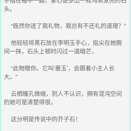
手指在袖中一翻，掌心便多出一枚乌黑发亮的石
头。
“既然你送了我礼物，我岂有不还礼的道理？”
他轻轻将黑石放在李明玉手心，指尖在她腕
间一抹，石头上顿时闪过一道暗芒。
“此物赠你。它叫‘墨玉’，会跟着小主人长
大。”
云栖瞳孔微缩，别人不认识，拥有混沌空间
的她可是清楚得很。
这分明是传说中的芥子石！