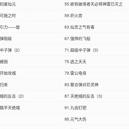
色的废仙元
55.欲有破境者天必将神雷已灭之
计可施之时
59.炽火宫
心引力——旋
63.仙灵之气有毒
合弹阻敌
67.强悍的飞船
级中子弹（2）
71.超级中子弹（3）
船被困
75.逃之夭夭
军开始攻城
79.雷公电母
东归来
83.聚合弹对巨灵神
绝城的反击（2）
87.天绝城的反击（3）
死踏平天绝城
91.九齿钉钯
95.元气大伤