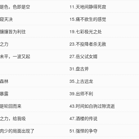
即是色，色即是空
11.天地间静得死寂
生窥天决
15.痛不欲生的感觉
下攘攘皆为利往
19.七彩极光之处
天之力
23.不投降者杀无赦
波未平，一波又起
27.岳父试女婿
31.盘古斧
木森林
35.上古远龙
踪暴露
39.出师不利
来是轮回而来
43.时间如白驹过隙流逝
心之力，给我吸
47.酒楼的传说
狼多肉少的局面出现了
51.强悍的争夺