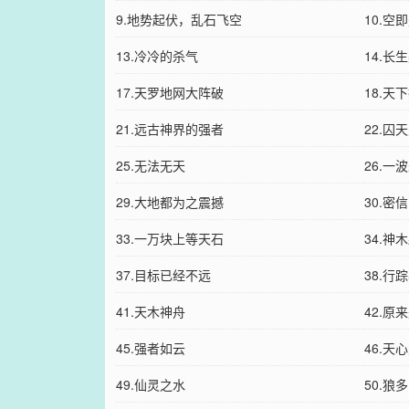
9.地势起伏，乱石飞空
10.空
13.冷冷的杀气
14.长
17.天罗地网大阵破
18.天
21.远古神界的强者
22.囚
25.无法无天
26.一
29.大地都为之震撼
30.密信
33.一万块上等天石
34.神
37.目标已经不远
38.行
41.天木神舟
42.原
45.强者如云
46.天
49.仙灵之水
50.