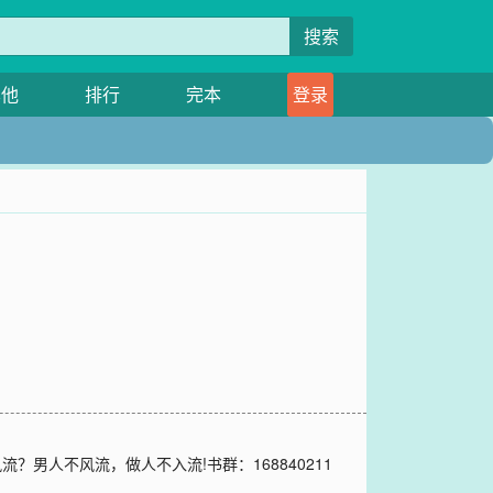
搜索
其他
排行
完本
登录
男人不风流，做人不入流!书群：168840211