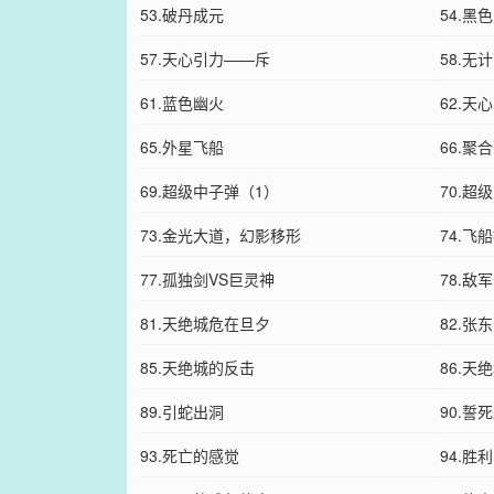
53.破丹成元
54.黑
57.天心引力——斥
58.无
61.蓝色幽火
62.天
65.外星飞船
66.聚
69.超级中子弹（1）
70.超
73.金光大道，幻影移形
74.飞
77.孤独剑VS巨灵神
78.敌
81.天绝城危在旦夕
82.张
85.天绝城的反击
86.天
89.引蛇出洞
90.誓
93.死亡的感觉
94.胜利