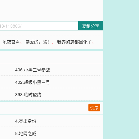
复制分享
、
夙夜宫声
、
亲爱的，驾！
、
我养的崽都黑化了
、
406.小黑三号参战
402.超级小黑三号
398.临时盟约
倒序
4.亮出身份
8.地网之威