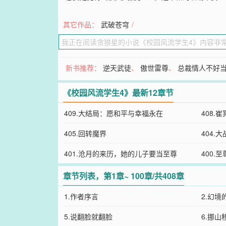
其它作品：
武破苍穹
/
新书推荐：
逆天武徒
、
傲世雷尊
、
总裁情人不好
《校园风流学生4》最新12章节
409.大结局：愿和平与幸福永在
408.
405.回转魔界
404.
401.沧月的来历，她的儿子要当至尊
400.
章节列表，第1章~ 100章/共408章
1.作者序言
2.幻境
5.说翻脸就翻脸
6.挪山