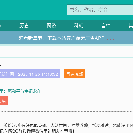
市
历史
网游
科幻
言情
追看新章节，下载本站客户端无广告APP
↓↓↓
4
新时间：2025-11-25 11:46:32
直达底部
大结局：愿和平与幸福永在
阅读
非英雄汉,唯有好色似英雄。人活世间，喧嚣浮躁，恬淡雅适，怎能没了风流？
记向您QQ群和微博微信里的朋友推荐哦！