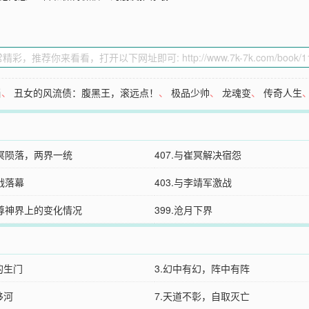
当
、
丑女的风流债：腹黑王，滚远点！
、
极品少帅
、
龙魂变
、
传奇人生
崔冥陨落，两界一统
407.与崔冥解决宿怨
大战落幕
403.与李靖军激战
至尊神界上的变化情况
399.沧月下界
的生门
3.幻中有幻，阵中有阵
移河
7.天道不彰，自取灭亡