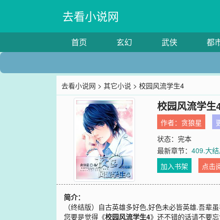
去看小说网
首页
玄幻
武侠
都
去看小说网
>
其它小说
> 校园风流学生4
校园风流学生
作者：
贪狼星
更
状态：完本
最新章节：
409.
加入书架
点击
简介：
（终结版）自古英雄多好色,好色未必皆英雄.吾辈虽
您要是觉得《
校园风流学生4
》还不错的话请不要忘