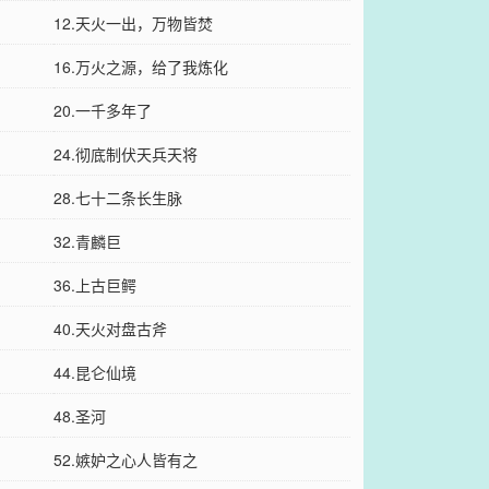
12.天火一出，万物皆焚
16.万火之源，给了我炼化
20.一千多年了
24.彻底制伏天兵天将
28.七十二条长生脉
32.青麟巨
36.上古巨鳄
40.天火对盘古斧
44.昆仑仙境
48.圣河
52.嫉妒之心人皆有之