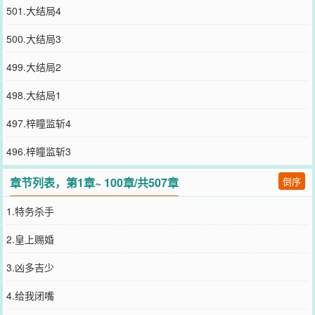
501.大结局4
500.大结局3
499.大结局2
498.大结局1
497.梓瞳监斩4
496.梓瞳监斩3
章节列表，第1章~ 100章/共507章
倒序
1.特务杀手
2.皇上赐婚
3.凶多吉少
4.给我闭嘴