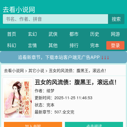
去看小说网
搜索
首页
玄幻
武侠
都市
历史
网游
科幻
言情
其他
排行
完本
登录
追看新章节，下载本站客户端无广告APP
↓↓↓
去看小说网
>
其它小说
> 丑女的风流债：腹黑王，滚远点！
丑女的风流债：腹黑王，滚远点！
作者：
绫梦
更新时间：2025-11-25 11:46:53
状态：完本
最新章节：
507.全文完
加入书架
点击阅读