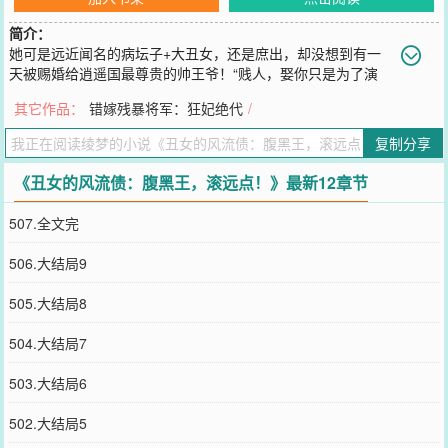
简介：
她可是远近闻名的病坛子+大丑女，还是庶出，却没想到有一
天被赐婚给逍遥国最尊贵的帅王爷！“贱人，娶你只是为了演
戏！你最好给本王识相点，拜完堂立刻滚蛋！”“好的，轩王，我也是
其它作品：
错嫁残暴将军：狂妃绝代
/
这么想的，其实我也是为了演一场戏而已！放心，我绝对不会对你这
样的货色假戏真做的，像你这样的男...
复制分享
您要是觉得《
丑女的风流债：腹黑王，滚远点！
》还不错的话请不要
忘记向您QQ群和微博微信里的朋友推荐哦！
《丑女的风流债：腹黑王，滚远点！》最新12章节
507.全文完
506.大结局9
505.大结局8
504.大结局7
503.大结局6
502.大结局5