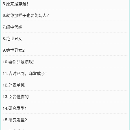
5.原来是穿越！
6.就你那样子也要能勾人？
7.闺中代嫁
8.绝世丑女
9.绝世丑女2
10.娶你只是演戏！
11.吉时已到，拜堂成亲！
12.外表单纯
13.臣妾懂你的
14.研究发型1
15.研究发型2