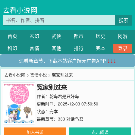
去看小说网
搜索
首页
玄幻
武侠
都市
历史
网游
科幻
言情
其他
排行
完本
登录
追看新章节，下载本站客户端无广告APP
↓↓↓
去看小说网
>
言情小说
> 冤家别过来
冤家别过来
作者：
鸵鸟君是只好鸟
更新时间：2025-12-03 07:50:50
状态：完本
最新章节：
333 对话鸟君
加入书架
点击阅读