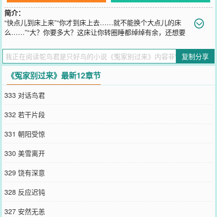
简介：
“快点儿到床上来”“你才到床上去……就不能换个大点儿的床
么……”“大？你要多大？这床让你转圈睡都绰绰有余，还想要
多大？”“……”我想离你十万八千里，让你一晚上都爬不过来……
您要是觉得《
冤家别过来
》还不错的话请不要忘记向您QQ群和微博微
复制分享
信里的朋友推荐哦！
《冤家别过来》最新12章节
333 对话鸟君
332 若干片段
331 朝阳受惊
330 美雪离开
329 饶有深意
328 反应迟钝
327 安然无恙