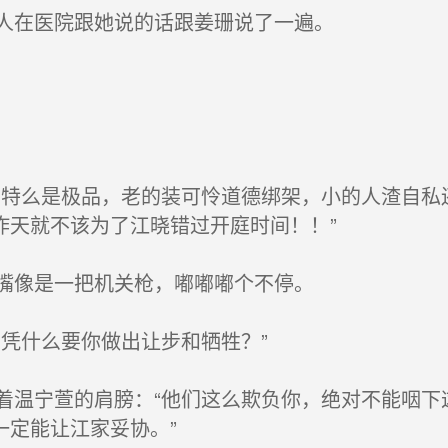
人在医院跟她说的话跟姜珊说了一遍。
特么是极品，老的装可怜道德绑架，小的人渣自私
昨天就不该为了江晓错过开庭时间！！”
嘴像是一把机关枪，嘟嘟嘟个不停。
凭什么要你做出让步和牺牲？”
温宁萱的肩膀：“他们这么欺负你，绝对不能咽下
一定能让江家妥协。”