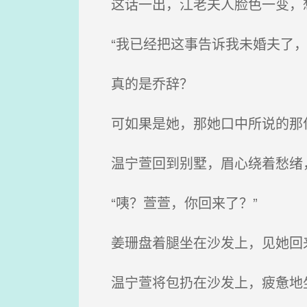
这话一出，江老夫人脸色一变，
“我已经把这事告诉我未婚夫了，
真的是乔辞？
可如果是她，那她口中所说的那位
温宁萱回到别墅，眉心绕着愁绪
“咦？萱萱，你回来了？”
姜珊盘着腿坐在沙发上，见她回来
温宁萱将包扔在沙发上，疲惫地坐