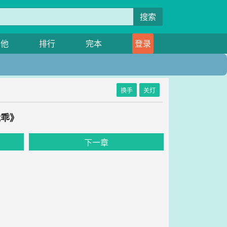
搜索
其他
排行
完本
登录
换手
关灯
我乖》
下一章