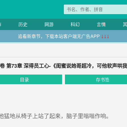
市
历史
网游
科幻
言情
追看新章节，下载本站客户端无广告APP
↓↓↓
卷 第73章 深得员工心-《闺蜜说她哥超冷，可他软声哄
目录
存书签
他猛地从椅子上站了起来，脑子里嗡嗡作响。