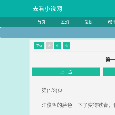
去看小说网
首页
玄幻
武侠
都
字体
大
中
小
第一
上一章
第(1/3)页
江俊哲的脸色一下子变得铁青，