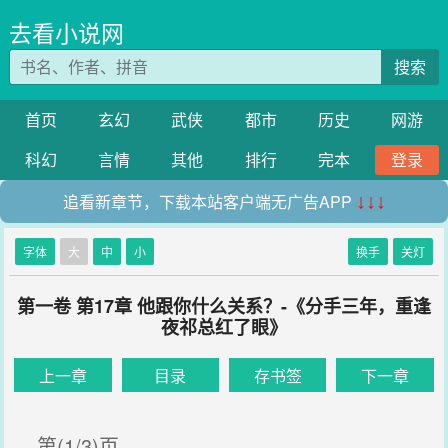
去看小说网
搜索
首页
玄幻
武侠
都市
历史
网游
科幻
言情
其他
排行
完本
登录
追看新章节，下载本站客户端无广告APP
↓↓↓
字体
大
中
小
换手
关灯
第一卷 第17章 他跟你什么关系？-《分手三年，重逢
夜祁总红了眼》
上一章
目录
存书签
下一章
第(1/3)页