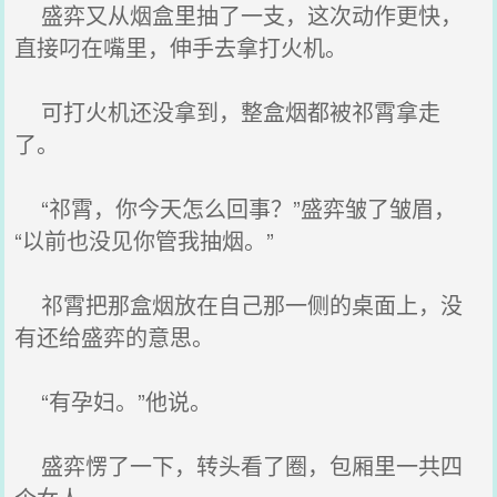
盛弈又从烟盒里抽了一支，这次动作更快，
直接叼在嘴里，伸手去拿打火机。
可打火机还没拿到，整盒烟都被祁霄拿走
了。
“祁霄，你今天怎么回事？”盛弈皱了皱眉，
“以前也没见你管我抽烟。”
祁霄把那盒烟放在自己那一侧的桌面上，没
有还给盛弈的意思。
“有孕妇。”他说。
盛弈愣了一下，转头看了圈，包厢里一共四