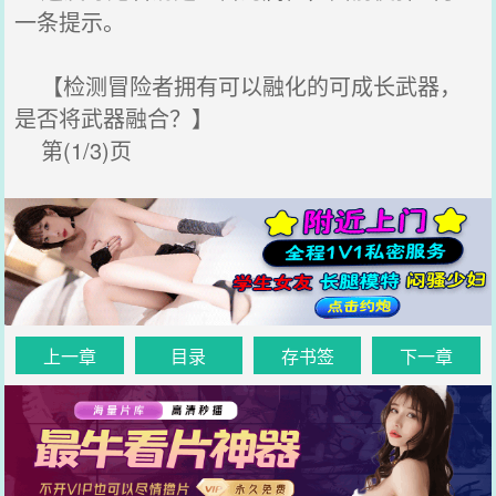
一条提示。
【检测冒险者拥有可以融化的可成长武器，
是否将武器融合？】
第(1/3)页
上一章
目录
存书签
下一章