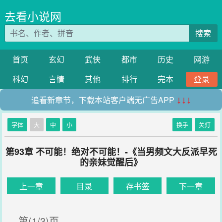
去看小说网
搜索
首页
玄幻
武侠
都市
历史
网游
科幻
言情
其他
排行
完本
登录
追看新章节，下载本站客户端无广告APP
↓↓↓
字体
大
中
小
换手
关灯
第93章 不可能！绝对不可能！-《当男频文大反派早死
的亲妹觉醒后》
上一章
目录
存书签
下一章
第(1/3)页