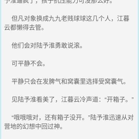
予淮逼疯了，孩子抗压能力可没那么好。
但凡对象换成九九老贱球球这几个人，江暮
云都懒得去管。
他们会对陆予淮勇敢说滚。
可平静不会。
平静只会在发脾气和窝囊里选择受窝囊气。
见陆予淮看美了，江暮云冷声道：“开箱子。”
“哦哦哦对，还有箱子没开。”陆予淮迅速从对
营地的幻想中回过神。