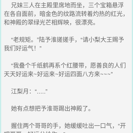
兄妹三人在主殿里席地而坐，三个宝箱悬浮
在各自面前，暗金色的纹路流转着灼热的红光，
和神殿的翠绿光芒相辉映，很漂亮。
“老规矩。”陆予淮搓搓手，“请小梨大王赐予
我们好运气！”
“我叠个千纸鹤再系个红腰带，愿善良的人们
天天好运来~好运来~好运四面八方来~~~”
江梨月：“.....”
她有点想把予淮哥踢出神殿了。
握住两个哥哥的手，她缓缓吐出一口气，“开