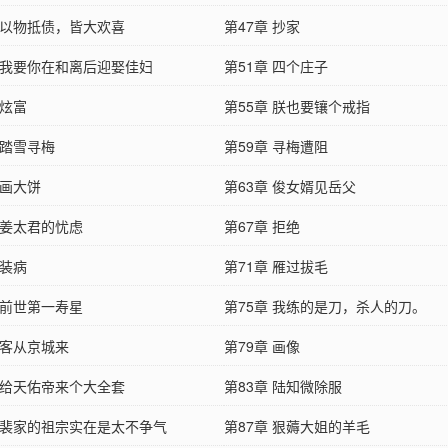
章 以物抵债，皆大欢喜
第47章 抄家
章 我要你在和离后迎娶佳妇
第51章 四个庄子
 炫富
第55章 朕也要镶个戒指
 踏雪寻梅
第59章 寻梅遭阻
 画大饼
第63章 俊女婿见岳父
 姜太君的忧虑
第67章 拒绝
 装病
第71章 雁过拔毛
 前世第一寿星
第75章 我练的是刀，杀人的刀。
 客从京城来
第79章 画像
章 给天佑帝来个大全套
第83章 陆知微除服
章 裴家的祖宗实在是太不争气
第87章 狠薅大姐的羊毛