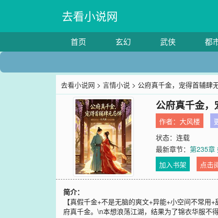
去看小说网
首页
玄幻
武侠
都
去看小说网
>
言情小说
> 公府真千金，宠得首辅肆
公府真千金，
作者：
大风楼
更
状态：连载
最新章节：
第235
加入书架
点击
简介：
【真假千金+不是无脑的爽文+异能+小空间不常用+
府真千金。\n本想浪荡江湖，结果为了锦衣华服不得