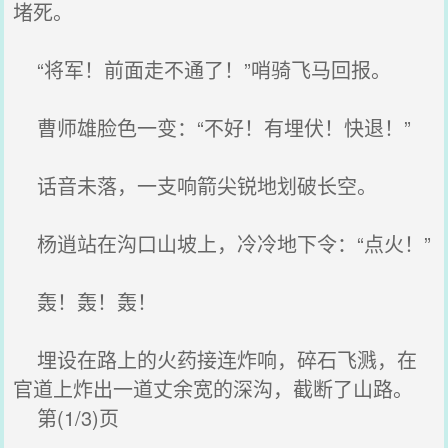
堵死。
“将军！前面走不通了！”哨骑飞马回报。
曹师雄脸色一变：“不好！有埋伏！快退！”
话音未落，一支响箭尖锐地划破长空。
杨逍站在沟口山坡上，冷冷地下令：“点火！”
轰！轰！轰！
埋设在路上的火药接连炸响，碎石飞溅，在
官道上炸出一道丈余宽的深沟，截断了山路。
第(1/3)页