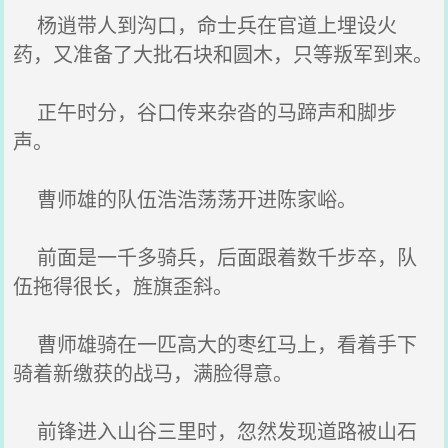
杨逍带人到沟口，命士兵在官道上埋设火
药，又准备了大批石块和圆木，只等叛军到来。
正午时分，谷口传来杂沓的马蹄声和脚步
声。
曹师雄的队伍浩浩荡荡开进陈家峪。
前面是一千多骑兵，后面跟着数千步卒，队
伍拖得很长，旌旗歪斜。
曹师雄骑在一匹高大的枣红马上，看着手下
骑着新缴获的战马，满脸得意。
前锋进入山谷三里时，忽然发现道路被山石