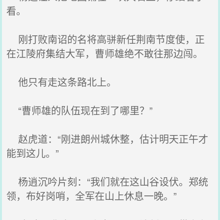
看。
刚打败南诏的名将高骈新任荆南节度使，正
在江陵府集结大军，曹师雄绝不敢往那边闯。
他只有走这条路北上。
“曹师雄的队伍现在到了哪里？”
赵虎道：“刚进朗州城休整，估计明天正午才
能到这儿。”
杨逍沉吟片刻：“我们就在这山谷设伏。郑统
领，布好岗哨，全军在山上休息一晚。”