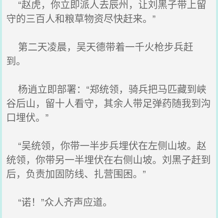
“赵虎，你立即派人去辰州，让刘黑子带上留
守的三百人和粮草物资尽快赶来。”
第二天凌晨，吴天德带着一千火枪步兵赶
到。
杨逍立即部署：“郑统领，骑兵把马匹藏到峡
谷后山，留十人看守，其余人带足弹药随我到沟
口埋伏。”
“吴统领，你带一半步兵埋伏在左侧山坡。赵
统领，你带另一半埋伏在右侧山坡。刘黑子赶到
后，负责加固防线、扎营围困。”
“诺！”众人齐声应道。