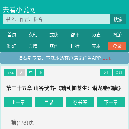
去看小说网
搜索
首页
玄幻
武侠
都市
历史
网游
科幻
言情
其他
排行
完本
登录
追看新章节，下载本站客户端无广告APP
↓↓↓
字体
大
中
小
换手
关灯
第三十五章 山谷伏击-《靖乱恤苍生：潜龙卷残唐》
上一章
目录
存书签
下一章
第(1/3)页