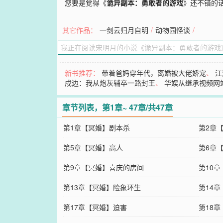
您要是觉得《
诡异副本：勇敢者的游戏
》还不错的
其它作品：
一剑云归月自明
/
动物园怪谈
/
新书推荐：
带着爸妈穿年代，离婚被大佬娇宠
、
江
戍边：我从炮灰辅卒一路封王
、
华娱从继承视频网
章节列表，第1章~ 47章/共47章
第1章【冥婚】剧本杀
第2章
第5章【冥婚】高人
第6章
第9章【冥婚】喜庆的房间
第10
第13章【冥婚】险象环生
第14
第17章【冥婚】迫害
第18