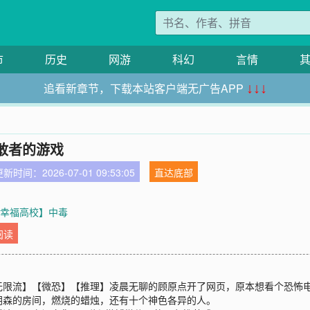
市
历史
网游
科幻
言情
追看新章节，下载本站客户端无广告APP
↓↓↓
敢者的游戏
新时间：2026-07-01 09:53:05
直达底部
【幸福高校】中毒
阅读
无限流】【微恐】【推理】凌晨无聊的顾原点开了网页，原本想看个恐怖
阴森的房间，燃烧的蜡烛，还有十个神色各异的人。