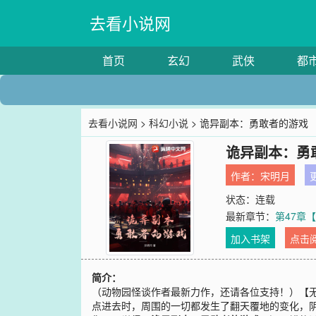
去看小说网
首页
玄幻
武侠
都
去看小说网
>
科幻小说
> 诡异副本：勇敢者的游戏
诡异副本：勇
作者：
宋明月
更
状态：连载
最新章节：
第47章
加入书架
点击
简介：
（动物园怪谈作者最新力作，还请各位支持！）【
点进去时，周围的一切都发生了翻天覆地的变化，