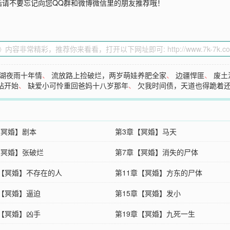
话请不要忘记向您QQ群和微博微信里的朋友推荐哦！
湖夜雨十年情
、
流放路上捡破烂，两岁萌娃养肥全家
、
边疆悍匪
、
废土
站开始
、
缺爱小可怜重回爸妈十八岁那年
、
欠我时间债，天道也得跪着
【冥婚】剧本
第3章【冥婚】马天
【冥婚】张破烂
第7章【冥婚】消失的尸体
章【冥婚】不存在的人
第11章【冥婚】方东的尸体
章【冥婚】逼迫
第15章【冥婚】发小
章【冥婚】凶手
第19章【冥婚】九死一生