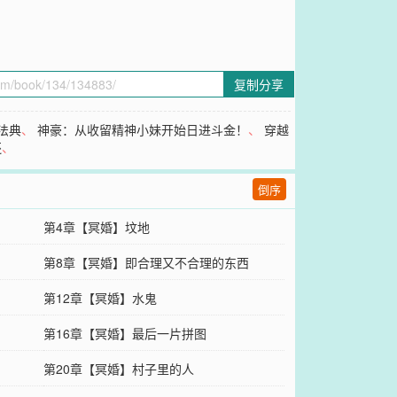
复制分享
法典
、
神豪：从收留精神小妹开始日进斗金！
、
穿越
还
、
倒序
第4章【冥婚】坟地
第8章【冥婚】即合理又不合理的东西
第12章【冥婚】水鬼
第16章【冥婚】最后一片拼图
第20章【冥婚】村子里的人