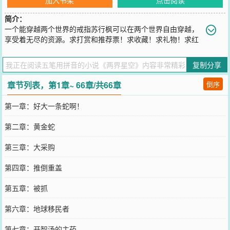
简介：
一个能穿越两个世界的戒指苏行枫可以在两个世界自由穿越，
享受着无尽的资源。求打赏和推荐票！求收藏！求礼物！求红
包！“两界星空”，讨论Q群：958298170《星空穿梭戒》最近重新写过
了一遍，所以这本书更新现在也慢了下来。一个故事两本书的结局就
复制分享
是，我的大脑快乱了。
您要是觉得《
两界星空
》还不错的话请不要忘记向您QQ群和微博微信
章节列表，第1章~ 66章/共66章
倒序
里的朋友推荐哦！
第一章：好大一条蛇啊！
第二章：黄金蛇
第三章：大采购
第四章：推倒重盖
第五章：被抓
第六章：地球移民者
第七章：开智汤的主药