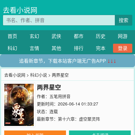
去看小说网
搜索
首页
玄幻
武侠
都市
历史
网游
科幻
言情
其他
排行
完本
登录
追看新章节，下载本站客户端无广告APP
↓↓↓
去看小说网
>
科幻小说
> 两界星空
两界星空
作者：
五笔用拼音
更新时间：2026-06-14 01:33:27
状态：连载
最新章节：
第十六章：虚空聚灵阵
加入书架
点击阅读