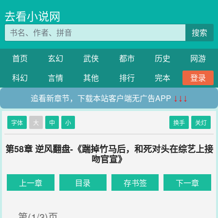
去看小说网
搜索
首页
玄幻
武侠
都市
历史
网游
科幻
言情
其他
排行
完本
登录
追看新章节，下载本站客户端无广告APP
↓↓↓
字体
大
中
小
换手
关灯
第58章 逆风翻盘-《踹掉竹马后，和死对头在综艺上接
吻官宣》
上一章
目录
存书签
下一章
第(1/3)页