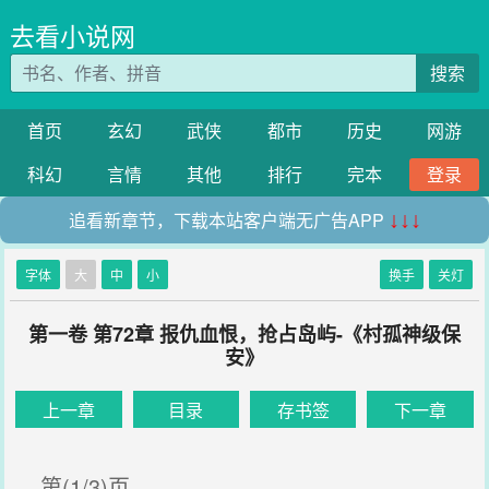
去看小说网
搜索
首页
玄幻
武侠
都市
历史
网游
科幻
言情
其他
排行
完本
登录
追看新章节，下载本站客户端无广告APP
↓↓↓
字体
大
中
小
换手
关灯
第一卷 第72章 报仇血恨，抢占岛屿-《村孤神级保
安》
上一章
目录
存书签
下一章
第(1/3)页