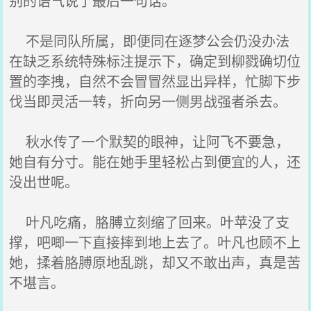
别的语气说了最后一句话。
不是同队所属，即便同在逐梦公会仍没办法
在缺乏系统特殊标注提示下，确定到柳戮确切位
置的李拽，自然不会冒冒然显出异样，忙脚下步
伐当即灵活一转，折向另一侧男战强者杀去。
秋水传了一个默契的眼神，让阿飞不要急，
她自有分寸。能在她手里轻松占到便宜的人，还
没出世呢。
叶凡吃痛，胳膊立刻缩了回来。叶苹没了支
撑，吧唧一下直接摔到地上去了。叶凡也顾不上
她，揉着胳膊原地乱跳，却又不敢出声，真是苦
不堪言。