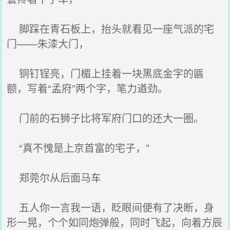
脚踩在青石板上，抬头就看见一座气派的宅
门——朱漆大门，
铜钉锃亮，门楣上挂着一块黑底金字的匾
额，写着“孟府”两个字，笔力遒劲。
门前的石狮子比将军府门口的还大一圈。
“真不愧是上京首富的宅子，”
郑莞尔从后面马车
五人你一言我一语，眨眼间便有了决断，身
形一晃，个个如同炮弹般，同时飞起，向着方辰