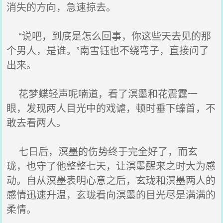
消失的方向，急速掠去。
“说吧，到底是怎么回事，你这些天去见的那
个男人，是谁。”南雪钰也不绕弯子，直接问了
出来。
花梦蝶轻声呢喃道，看了溟墨和花震霆一
眼，发现两人目光中的戏谑，顿时垂下螓首，不
敢去看两人。
七日后，溟墨的伤势终于完全好了，而玄
珑，也守了他整整七天，让溟墨醒来之时大为感
动。自从溟墨表明心意之后，玄珑和溟墨两人的
感情迅速升温，玄珑看向溟墨的目光尽是满满的
柔情。