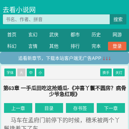
去看小说网
搜索
首页
玄幻
武侠
都市
历史
网游
科幻
言情
其他
排行
完本
登录
追看新章节，下载本站客户端无广告APP
↓↓↓
字体
大
中
小
换手
关灯
第63章 一手瓜田吃这抢婚瓜-《冲喜丫鬟不圆房？病骨
少爷急红眼》
上一章
目录
存书签
下一章
马车在孟府门前停下的时候，穗禾被两个丫
鬟搀着下了车，