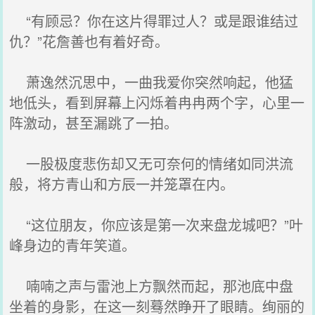
“有顾忌？你在这片得罪过人？或是跟谁结过
仇？”花詹善也有着好奇。
萧逸然沉思中，一曲我爱你突然响起，他猛
地低头，看到屏幕上闪烁着冉冉两个字，心里一
阵激动，甚至漏跳了一拍。
一股极度悲伤却又无可奈何的情绪如同洪流
般，将方青山和方辰一并笼罩在内。
“这位朋友，你应该是第一次来盘龙城吧？”叶
峰身边的青年笑道。
喃喃之声与雷池上方飘然而起，那池底中盘
坐着的身影，在这一刻蓦然睁开了眼睛。绚丽的