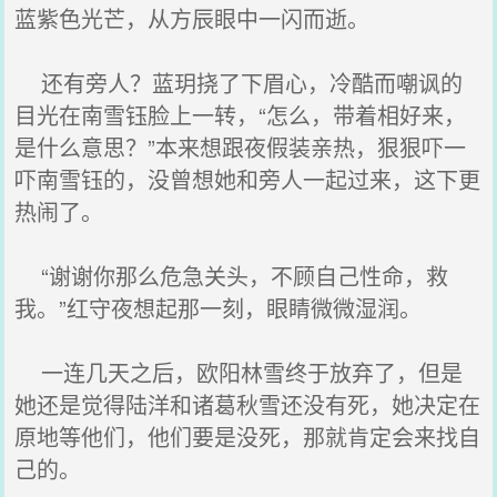
蓝紫色光芒，从方辰眼中一闪而逝。
还有旁人？蓝玥挠了下眉心，冷酷而嘲讽的
目光在南雪钰脸上一转，“怎么，带着相好来，
是什么意思？”本来想跟夜假装亲热，狠狠吓一
吓南雪钰的，没曾想她和旁人一起过来，这下更
热闹了。
“谢谢你那么危急关头，不顾自己性命，救
我。”红守夜想起那一刻，眼睛微微湿润。
一连几天之后，欧阳林雪终于放弃了，但是
她还是觉得陆洋和诸葛秋雪还没有死，她决定在
原地等他们，他们要是没死，那就肯定会来找自
己的。