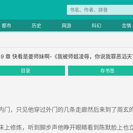
都市
历史
网游
科幻
言情
49 章 快看是姜师妹啊-《我被师姐凌辱，你说我罪恶滔
目录
存书签
门，只见他穿过外门的几条走廊然后来到了周玄
上修炼，听到脚步声他睁开眼睛看到陈默脸上也