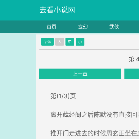
去看小说网
首页
玄幻
武侠
字体
大
中
小
第 
上一章
第(1/3)页
离开藏经阁之后陈默没有直接回内
推开门走进去的时候周玄正坐在床