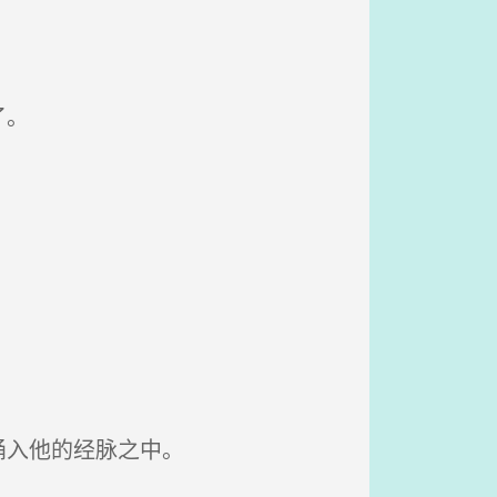
了。
涌入他的经脉之中。