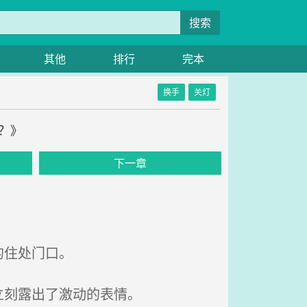
搜索
其他
排行
完本
换手
关灯
天？》
下一章
的住处门口。
立刻露出了激动的表情。