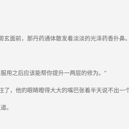
。
玄面前，那丹药通体散发着淡淡的光泽药香扑鼻
服用之后应该能帮你提升一两层的修为。”
了，他的眼睛瞪得大大的嘴巴张着半天说不出一
说道。