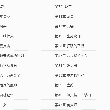
魔功
第7章 坊市
 星灵草
第11章 源灵
 风头
第15章 八等
 一鸣惊人
第19章 生死决斗
 震炎雷
第23章 打破的平衡
 裂天透露的计划
第27章 八宝楼拍卖会
 拍下纳源石
第31章 准灵器
 六百万两黄金
第35章 重岩的坚定
 落寂的魔神
第39章 蛊惑
 灵魂记忆
第43章 源灵技，千杀指
 二女
第47章 何大师