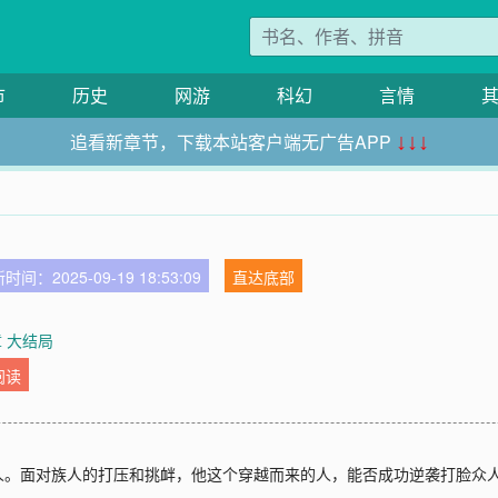
市
历史
网游
科幻
言情
追看新章节，下载本站客户端无广告APP
↓↓↓
时间：2025-09-19 18:53:09
直达底部
章 大结局
阅读
人。面对族人的打压和挑衅，他这个穿越而来的人，能否成功逆袭打脸众