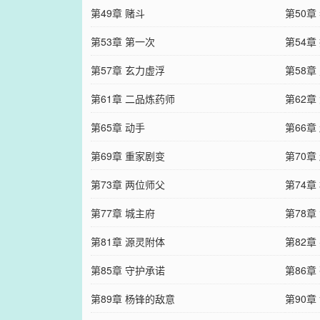
第49章 赌斗
第50章
第53章 第一次
第54章
第57章 玄力虚浮
第58章
第61章 二品炼药师
第62章
第65章 动手
第66章
第69章 重家剧变
第70章
第73章 两位师父
第74章
第77章 城主府
第78章
第81章 源灵附体
第82章
第85章 守护承诺
第86章
第89章 杨锋的敌意
第90章