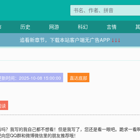
市
历史
网游
科幻
言情
追看新章节，下载本站客户端无广告APP
↓↓↓
新时间：2025-10-08 15:00:00
直达底部
阅读
看吗？我写的我自己都不想看！但是我写了，您还是看一眼吧。跪求一看
记向您QQ群和微博微信里的朋友推荐哦！