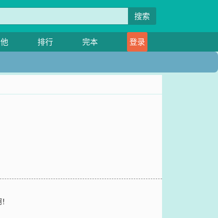
搜索
其他
排行
完本
登录
啊！