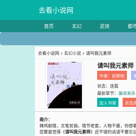
去看小说网
首页
玄幻
武侠
都
去看小说网
>
玄幻小说
> 请叫我元素师
请叫我元素师
作者：
别欺盼
更
状态：连载
最新章节：
骗进来杀
加入书架
点击
简介：
辣鸡剧情，文笔贫弱，情节老套，人物干瘪，你想
您要是觉得《
请叫我元素师
》还不错的话请不要忘