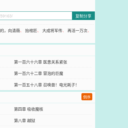
复制分享
掉的，向清薇
、
抬棺匠
、
大成将军传
、
再活一万次
、
第一百六十六章 医患关系紧张
第一百六十二章 冒泡的巨魔
第一百五十八章 召唤兽！电光耗子！
倒序
第四章 吸收魔核
第八章 越狱