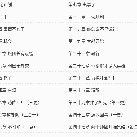
 定计划
第七章 出事了
 打下
第十一章 一切顺利
章 事情不妙了
第十五章 你怎么不早说？！
章 机会
第十九章 大战开始
二章 旅团长有点慌
第二十三章 暴行
六章 弱国无外交
第二十七章 你爹爹才是大英雄
章 毙了
第三十一章 力挽狂澜？！
四章 麻烦
第三十五章 清醒
八章 劝降？！（三更）
第三十九章炸了坦克（第一更）
二章教导队（三合一）
第四十三章 怎么回事（一更）
六章 不可能（一更）
第四十七章 两个师团开始集结（第