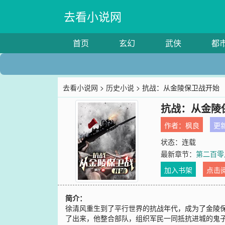
去看小说网
首页
玄幻
武侠
都
去看小说网
>
历史小说
> 抗战：从金陵保卫战开始
抗战：从金陵
作者：
枫良
更新
状态：连载
最新章节：
第二百零
加入书架
点击
简介：
徐清风重生到了平行世界的抗战年代，成为了金陵
了出来，他整合部队，组织军民一同抵抗进城的鬼