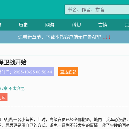
市
历史
网游
科幻
言情
追看新章节，下载本站客户端无广告APP
↓↓↓
保卫战开始
时间：2025-10-25 06:52:44
直达底部
八章 不太容易
阅读
保卫战的一名小营长，此时，高级官员已经全部撤退，城内士兵军心涣散
子，最后更是用自己的方式，避免一系列不该发生的事情，救了金陵的百