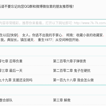
话请不要忘记向您QQ群和微博微信里的朋友推荐哦！
生以后[快穿]
、
女人，你逃不出我的手掌心
、
柯南：收藏小哀的收藏家
：我，典狱长，镇压诸天
、
重生1977：从空间种田开始
、
零七章 忍辱负重
第二百零六章子弹很贵
零三章 最后一天
第二百零二章 鬼子在硬抗
九十九章 支援还没到吗
第一百九十八章 我会怎么做
 整合部队
第三章 解救