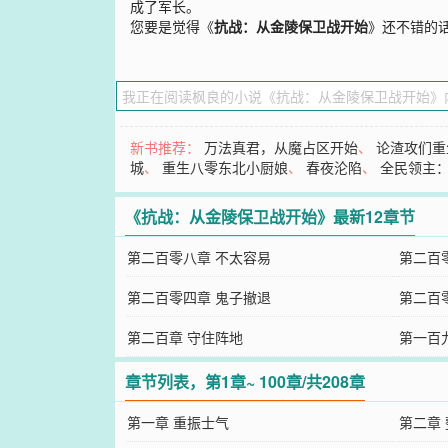
成了军长。
您要是觉得《
抗战：从金陵保卫战开始
》还不错的
新书推荐：
万法真君，从魔占区开始
、
论渣攻们重
城
、
重生八零东北小厨娘
、
春夜沦陷
、
全民领主
《抗战：从金陵保卫战开始》最新12章节
第二百零八章 不太容易
第二百
第二百零四章 鬼子撤退
第二百
第二百章 守住阵地
第一百
章节列表，第1章~ 100章/共208章
第一章 重振士气
第二章