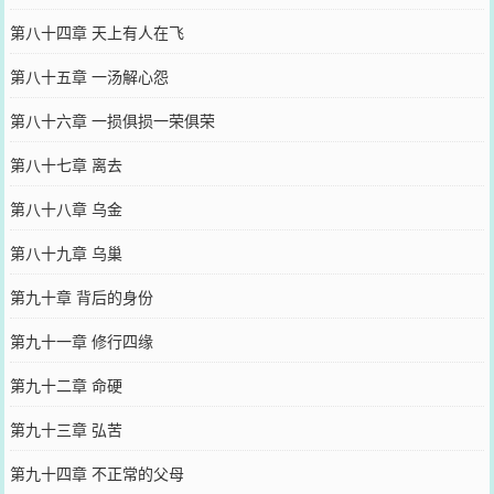
第八十四章 天上有人在飞
第八十五章 一汤解心怨
第八十六章 一损俱损一荣俱荣
第八十七章 离去
第八十八章 乌金
第八十九章 乌巢
第九十章 背后的身份
第九十一章 修行四缘
第九十二章 命硬
第九十三章 弘苦
第九十四章 不正常的父母