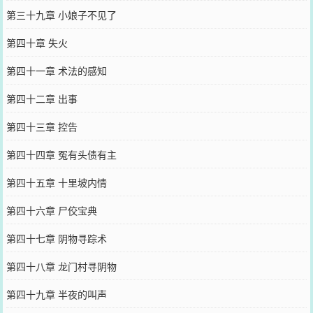
第三十九章 小娘子不见了
第四十章 失火
第四十一章 术法的感知
第四十二章 出事
第四十三章 控告
第四十四章 冤有头债有主
第四十五章 十里坡内情
第四十六章 尸佼宝典
第四十七章 阴物寻踪术
第四十八章 龙门村寻阴物
第四十九章 半夜的叫声