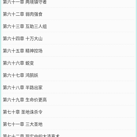
第六十一章 两境镇守者
第六十二章 弱肉强食
第六十三章 互助三人组
第六十四章 十万大山
第六十五章 精神控场
第六十六章 蜕变
第六十七章 鸿鹄妖
第六十八章 半路出家
第六十九章 生命价更高
第七十章 圣地诛杀令
第七十一章 三大圣地
第七十二章 现实中的太清真术