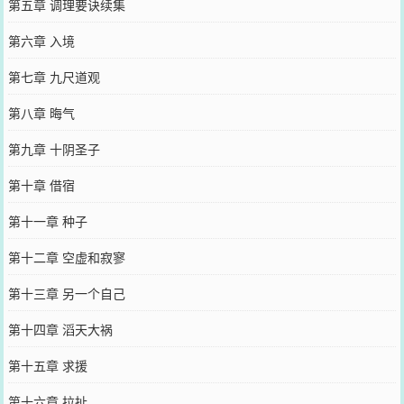
第五章 调理要诀续集
第六章 入境
第七章 九尺道观
第八章 晦气
第九章 十阴圣子
第十章 借宿
第十一章 种子
第十二章 空虚和寂寥
第十三章 另一个自己
第十四章 滔天大祸
第十五章 求援
第十六章 拉扯