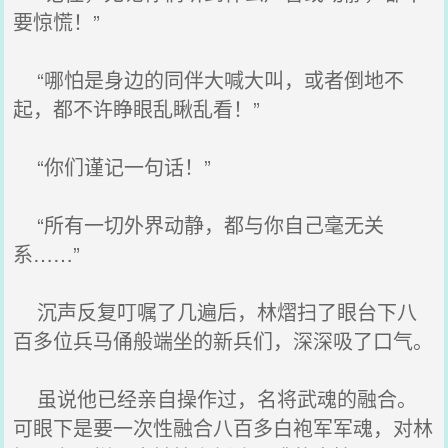
要惊慌！”
“哪怕是身边的同伴大喊大叫，或者倒地不
起，都不许睁眼乱瞅乱看！”
“你们谨记一句话！”
“所有一切外界动静，都与你自己毫无关
系……”
沉声反复叮嘱了几遍后，林熠扫了眼台下八
百多位兵马俑般端坐的新兵们，深深吸了口气。
虽说他已经亲自操作过，名将武魂的融合。
可眼下是要一次性融合八百多白袍军军魂，对林