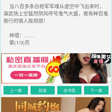
当八百多条白袍军军魂从虚空中飞出来时，
演武场上空猛然阴风呼号鬼气大盛，竟有种百鬼
夜行的慎人既视感！
林熠：……
第(1/3)页
上一章
目录
存书签
下一章