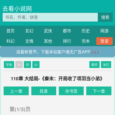
去看小说网
搜索
首页
玄幻
武侠
都市
历史
网游
科幻
言情
其他
排行
完本
登录
追看新章节，下载本站客户端无广告APP
↓↓↓
字体
大
中
小
换手
关灯
110章 大结局-《秦末：开局收了项羽当小弟》
上一章
目录
存书签
下一章
第(1/3)页