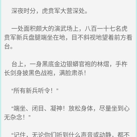
深夜时分，虎贲军大营深处。
一处面积颇大的演武场上，八百一十七名虎
贲军新兵盘腿端坐在地，目不斜视地望着前方看
台。
台上，一身黑底金边银蟒官袍的林熠，手杵
长剑身披黑色战袍，满脸肃杀！
“所有新兵听令！”
“端坐、闭目、凝神！放松身体，尽量坐到心
无杂念！”
“记住，无论你们听到什么声音或动静，都不