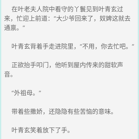
在叶老夫人院中看守的丫鬟见到叶青玄过
来，忙迎上前道：“大少爷回来了，奴婢这就去
通禀。”
叶青玄背着手走进院里，“不用，你去忙吧。”
正欲抬手叩门，他听到屋内传来的甜软声
音。
“外祖母。”
带着些撒娇，还隐隐有些苦恼的意味。
叶青玄笑着放下了手。