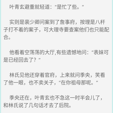
叶青玄避重就轻道：“是忙了些。”
实则是裴少卿问案到了詹事府，按理是八杆
子打不着的案子，可大理寺要查案他们也只能配
合。
他看着空荡荡的大厅,有些遗憾地问：“表妹可
是已经回去了？”
林氏见他还穿着官府，上来就问季央，笑看
了他一眼，也不卖关子，“在你祖母那呢。”
季央还在，叶青玄也不急这一时半会儿了，
和林氏说了几句话才去了后院。