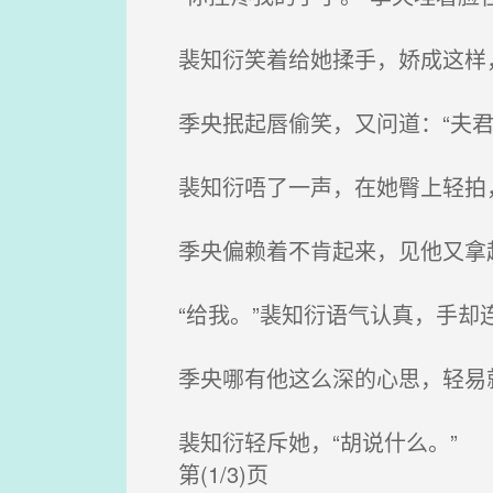
裴知衍笑着给她揉手，娇成这样
季央抿起唇偷笑，又问道：“夫君
裴知衍唔了一声，在她臀上轻拍，
季央偏赖着不肯起来，见他又拿起
“给我。”裴知衍语气认真，手却
季央哪有他这么深的心思，轻易就
裴知衍轻斥她，“胡说什么。”
第(1/3)页