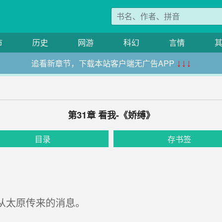
市
历史
网游
科幻
言情
追看新章节，下载本站客户端无广告APP
↓↓↓
第31章 看我-《娇缚》
目录
存书签
从太原传来的消息。