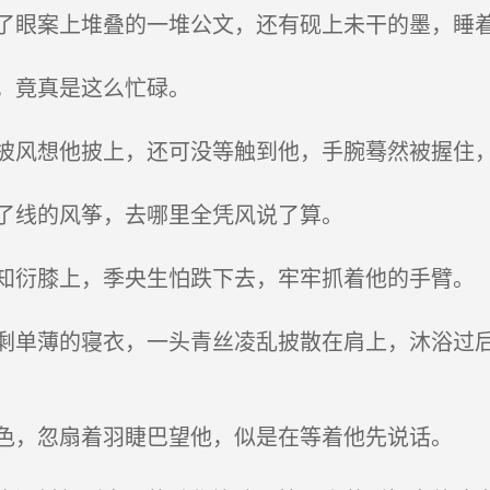
眼案上堆叠的一堆公文，还有砚上未干的墨，睡
，竟真是这么忙碌。
风想他披上，还可没等触到他，手腕蓦然被握住
了线的风筝，去哪里全凭风说了算。
衍膝上，季央生怕跌下去，牢牢抓着他的手臂。
单薄的寝衣，一头青丝凌乱披散在肩上，沐浴过后
，忽扇着羽睫巴望他，似是在等着他先说话。