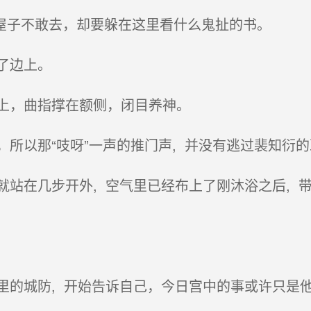
的屋子不敢去，却要躲在这里看什么鬼扯的书。
了边上。
上，曲指撑在额侧，闭目养神。
所以那“吱呀”一声的推门声, 并没有逃过裴知衍的
站在几步开外, 空气里已经布上了刚沐浴之后, 
的城防, 开始告诉自己，今日宫中的事或许只是