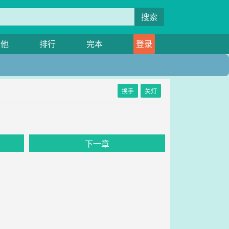
搜索
其他
排行
完本
登录
换手
关灯
下一章