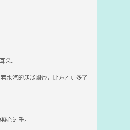
耳朵。
带着水汽的淡淡幽香，比方才更多了
他疑心过重。