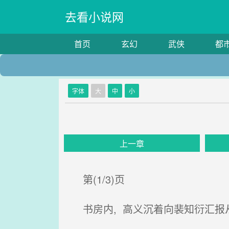
去看小说网
首页
玄幻
武侠
都
字体
大
中
小
上一章
第(1/3)页
书房内, 高义沉着向裴知衍汇报