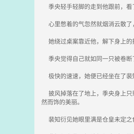
季央轻手轻脚的走到他跟前，看了
心里憋着的气忽然就烟消云散了
她绕过桌案靠近他，解下身上的披
季央觉得自己就如同一只被卷断
极快的速速，她便已经坐在了裴知
披风掉落在了地上，季央身上只剩
然而饰的美丽。
裴知衍见她眼里满是仓皇未定之色