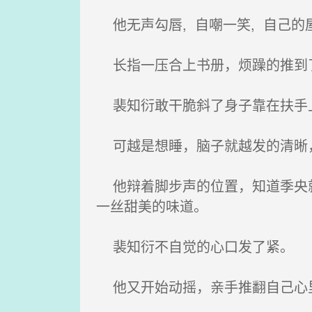
他无声勾唇, 自嘲一笑, 自己
长指一压合上书册，烦躁的推到
裴知衍敢干脆斜了身子靠在扶手
可越是想睡，脑子就越发的清晰，
他辩着脚步声的位置，知道季央就
一丝甜美的味道。
裴知衍不自觉的心口发了紧。
他又开始动摇，亲手推翻自己心里