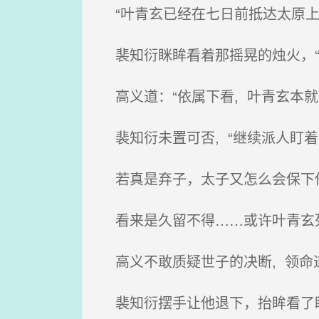
“叶青玄已经在七日前抵达太原上
裴知衍眯眸看着那摇晃的烛火，“
高义道：“依属下看, 叶青玄本就
裴知衍未置可否, “继续派人盯着
若真是弃子，太子又怎么会保下他
看来是久留不得……或许叶青玄死
高义不敢质疑世子的决断, 领命道
裴知衍摆手让他退下，抬眸看了