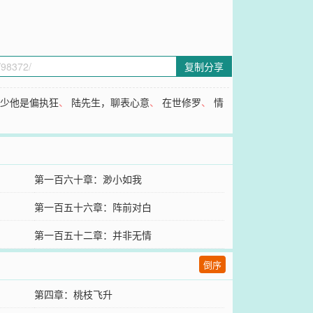
复制分享
慕少他是偏执狂
、
陆先生，聊表心意
、
在世修罗
、
情
第一百六十章：渺小如我
第一百五十六章：阵前对白
第一百五十二章：并非无情
倒序
第四章：桃枝飞升