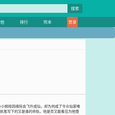
搜索
其他
排行
完本
登录
小小桃枝因缘际会飞升成仙，却为何成了令众仙家唯
君执笔写下的又是谁的命轨，他是否又能看见为他堕