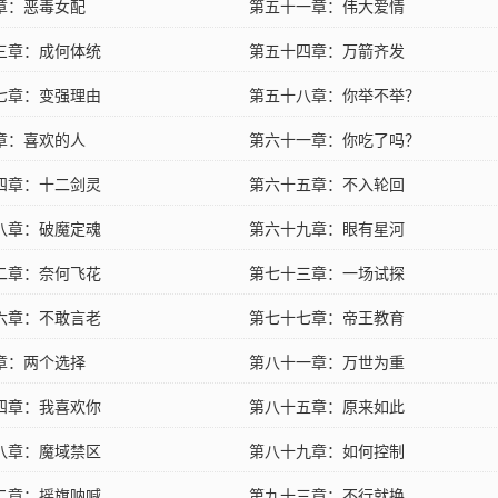
章：恶毒女配
第五十一章：伟大爱情
三章：成何体统
第五十四章：万箭齐发
七章：变强理由
第五十八章：你举不举？
章：喜欢的人
第六十一章：你吃了吗？
四章：十二剑灵
第六十五章：不入轮回
八章：破魔定魂
第六十九章：眼有星河
二章：奈何飞花
第七十三章：一场试探
六章：不敢言老
第七十七章：帝王教育
章：两个选择
第八十一章：万世为重
四章：我喜欢你
第八十五章：原来如此
八章：魔域禁区
第八十九章：如何控制
二章：摇旗呐喊
第九十三章：不行就换