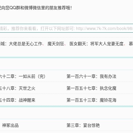
记向您QQ群和微博微信里的朋友推荐哦！
倾城：大佬总是无心工作
、
魔天剑狂
、
医女翻天：将军大人宠妻无度
、
六十二章：一如从前（完）
第一百六十一章：我有办法
五十八章：灭世之火
第一百五十七章：执念化魔
五十四章：战神醒来
第一百五十三章：魔铃花海
：神冢出品
第三章：宴台惊艳