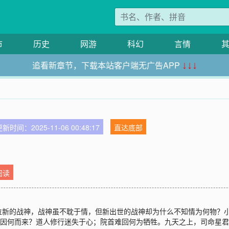
市
历史
网游
科幻
言情
追看新章节，下载本站客户端无广告APP
↓↓↓
新时间：2025-11-06 00:48:17
直达底部
阅读
位新的战神，战神虽不耽于情，但新出世的战神却为什么不知情为何物？
突因何而来？道人修行迷失于心；院首难回何为牺牲。九天之上，司命星