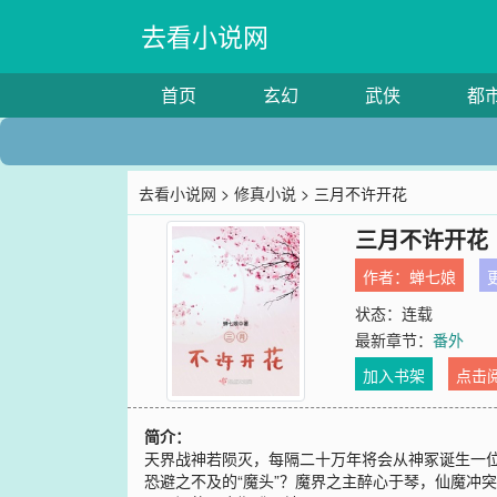
去看小说网
首页
玄幻
武侠
都
去看小说网
>
修真小说
> 三月不许开花
三月不许开花
作者：
蝉七娘
更
状态：连载
最新章节：
番外
加入书架
点击
简介：
天界战神若陨灭，每隔二十万年将会从神冢诞生一
恐避之不及的“魔头”？魔界之主醉心于琴，仙魔冲