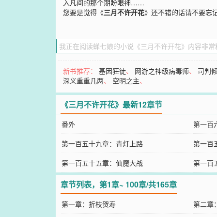
入凡间的那个期盼眼神……
您要是觉得《
三月不许开花
》还不错的话请不要忘
新书推荐：
基因狂徒
、
网游之神级病毒师
、
司判
深义重重几两
、
空明之主
、
《三月不许开花》最新12章节
番外
第一百
第一百五十九章：青灯上路
第一百
第一百五十五章：仙魔大战
第一百
章节列表，第1章~ 100章/共165章
第一章：折枝贺寿
第二章