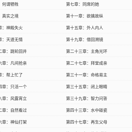
：何谓牺牲
第七章：同席的她
：真实之境
第十一章：欲擒故纵
章：神殿失火
第十五章：外人内人
章：天道无情
第十九章：借回溯镜
二章：跳轮回井
第二十三章：主角光环
六章：凡间抢亲
第二十七章：拜堂成亲
章：帮上忙了
第三十一章：命格易主
四章：只活一个
第三十五章：闭上眼睛
八章：风露宵立
第三十九章：智力问答
二章：自然看过
第四十三章：水中碰瓷
六章：神仙打架
第四十七章：再生父母