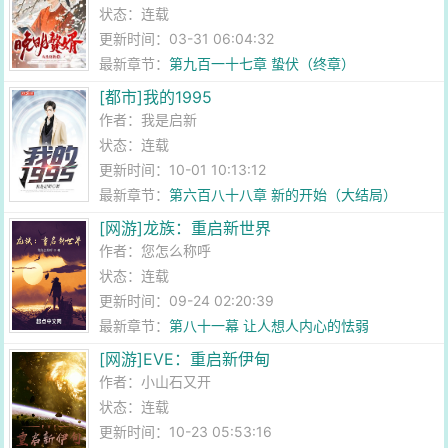
状态：连载
更新时间：03-31 06:04:32
最新章节：
第九百一十七章 蛰伏（终章）
[都市]我的1995
作者：
我是启新
状态：连载
更新时间：10-01 10:13:12
最新章节：
第六百八十八章 新的开始（大结局）
[网游]龙族：重启新世界
作者：
您怎么称呼
状态：连载
更新时间：09-24 02:20:39
最新章节：
第八十一幕 让人想人内心的怯弱
[网游]EVE：重启新伊甸
作者：
小山石又开
状态：连载
更新时间：10-23 05:53:16