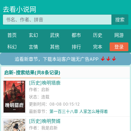
去看小说网
搜索
首页
玄幻
武侠
都市
历史
网游
科幻
言情
其他
排行
完本
登录
↓↓↓
追看新章节，下载本站客户端无广告APP
启新-搜索结果(共8条记录)
[历史]晚明猎鹿
作者：
启新
状态：连载
更新时间：08-08 00:15:12
最新章节：
第一百三十八章 人家怎么睡得着
[历史]晚明赘婿
作者：
我是启新