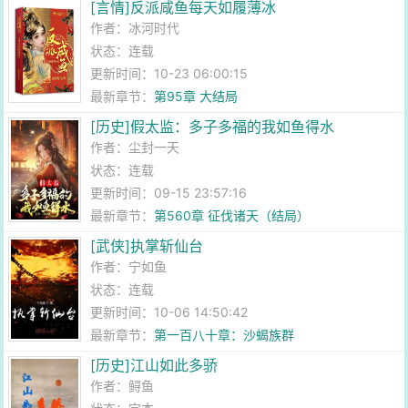
[言情]反派咸鱼每天如履薄冰
作者：
冰河时代
状态：连载
更新时间：10-23 06:00:15
最新章节：
第95章 大结局
[历史]假太监：多子多福的我如鱼得水
作者：
尘封一天
状态：连载
更新时间：09-15 23:57:16
最新章节：
第560章 征伐诸天（结局）
[武侠]执掌斩仙台
作者：
宁如鱼
状态：连载
更新时间：10-06 14:50:42
最新章节：
第一百八十章：沙蝎族群
[历史]江山如此多骄
作者：
鲟鱼