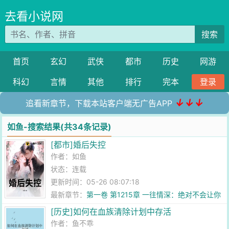
去看小说网
搜索
首页
玄幻
武侠
都市
历史
网游
科幻
言情
其他
排行
完本
登录
↓↓↓
追看新章节，下载本站客户端无广告APP
如鱼-搜索结果(共34条记录)
[都市]婚后失控
作者：
如鱼
状态：连载
更新时间：05-26 08:07:18
最新章节：
第一卷 第1215章 一往情深：绝对不会让你
有后悔的念头
[历史]如何在血族清除计划中存活
作者：
鱼不乖