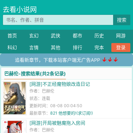
去看小说网
搜索
首页
玄幻
武侠
都市
历史
网游
科幻
言情
其他
排行
完本
登录
↓↓↓
追看新章节，下载本站客户端无广告APP
巴赫伦-搜索结果(共2条记录)
[网游]不正经魔物娘改造日记
作者：
巴赫伦
状态：连载
更新时间：08-08 00:04:50
最新章节：
821 他想要的!(求订阅!)
[网游]开局被魅魔拖入房间
作者：
巴赫伦