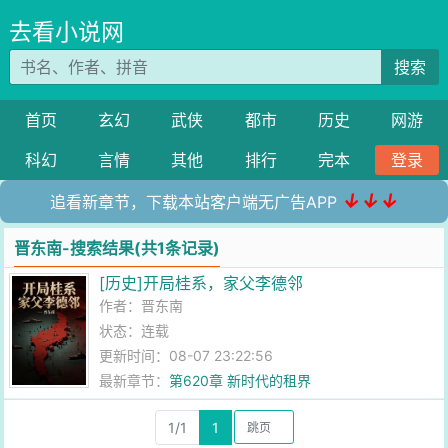
去看小说网
搜索
首页
玄幻
武侠
都市
历史
网游
科幻
言情
其他
排行
完本
登录
↓↓↓
追看新章节，下载本站客户端无广告APP
晋东南-搜索结果(共1条记录)
[历史]开局桂系，家父李德邻
作者：
晋东南
状态：连载
更新时间：08-07 23:22:56
最新章节：
第620章 新时代的租界
1/1
1