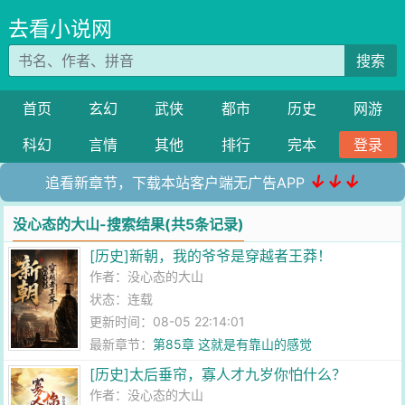
去看小说网
搜索
首页
玄幻
武侠
都市
历史
网游
科幻
言情
其他
排行
完本
登录
↓↓↓
追看新章节，下载本站客户端无广告APP
没心态的大山-搜索结果(共5条记录)
[历史]新朝，我的爷爷是穿越者王莽！
作者：
没心态的大山
状态：连载
更新时间：08-05 22:14:01
最新章节：
第85章 这就是有靠山的感觉
[历史]太后垂帘，寡人才九岁你怕什么？
作者：
没心态的大山