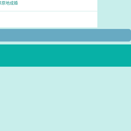
章原地成婚