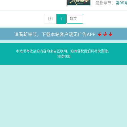
最新章节：
第99
1/1
1
↓↓↓
追看新章节，下载本站客户端无广告APP
本站所有收录的内容均来自互联网，如有侵权我们将尽快删除。
网站地图