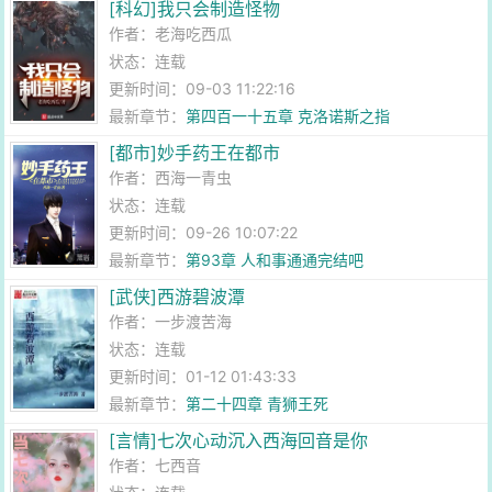
[科幻]我只会制造怪物
作者：
老海吃西瓜
状态：连载
更新时间：09-03 11:22:16
最新章节：
第四百一十五章 克洛诺斯之指
[都市]妙手药王在都市
作者：
西海一青虫
状态：连载
更新时间：09-26 10:07:22
最新章节：
第93章 人和事通通完结吧
[武侠]西游碧波潭
作者：
一步渡苦海
状态：连载
更新时间：01-12 01:43:33
最新章节：
第二十四章 青狮王死
[言情]七次心动沉入西海回音是你
作者：
七西音