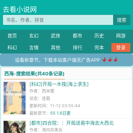
去看小说网
搜索
首页
玄幻
武侠
都市
历史
网游
科幻
言情
其他
排行
完本
登录
↓↓↓
追看新章节，下载本站客户端无广告APP
西海-搜索结果(共40条记录)
[科幻]开局一木筏[海上求生]
作者：
西米鹿
状态：连载
更新时间：11-12 03:55:44
最新章节：
55 1.6日更
[都市]四合院：：开局送易中海去大西北
作者：
海内存美女