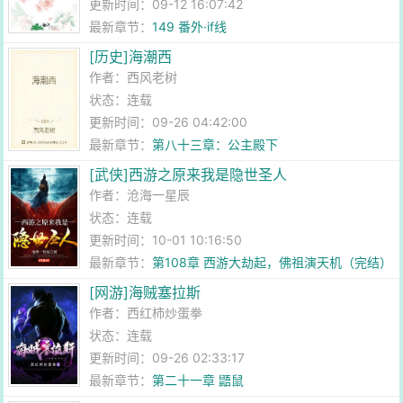
更新时间：09-12 16:07:42
最新章节：
149 番外·if线
[历史]海潮西
作者：
西风老树
状态：连载
更新时间：09-26 04:42:00
最新章节：
第八十三章：公主殿下
[武侠]西游之原来我是隐世圣人
作者：
沧海一星辰
状态：连载
更新时间：10-01 10:16:50
最新章节：
第108章 西游大劫起，佛祖演天机（完结）
[网游]海贼塞拉斯
作者：
西红柿炒蛋拳
状态：连载
更新时间：09-26 02:33:17
最新章节：
第二十一章 鼯鼠