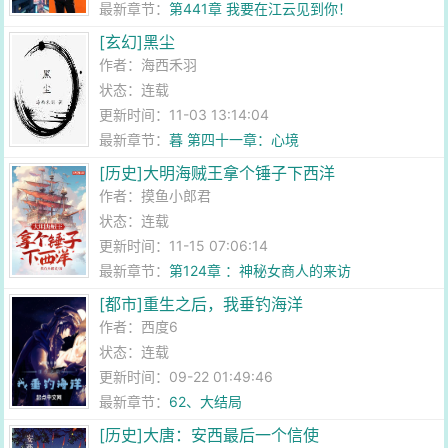
最新章节：
第441章 我要在江云见到你！
[玄幻]黑尘
作者：
海西禾羽
状态：连载
更新时间：11-03 13:14:04
最新章节：
暮 第四十一章：心境
[历史]大明海贼王拿个锤子下西洋
作者：
摸鱼小郎君
状态：连载
更新时间：11-15 07:06:14
最新章节：
第124章 ：神秘女商人的来访
[都市]重生之后，我垂钓海洋
作者：
西度6
状态：连载
更新时间：09-22 01:49:46
最新章节：
62、大结局
[历史]大唐：安西最后一个信使