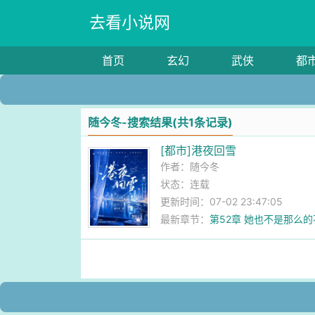
去看小说网
首页
玄幻
武侠
都
随今冬-搜索结果(共1条记录)
[都市]港夜回雪
作者：
随今冬
状态：连载
更新时间：07-02 23:47:05
最新章节：
第52章 她也不是那么